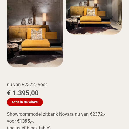
nu van €2372,- voor
€ 1.395,00
Actie in de winkel
Showroommodel zitbank Novara nu van €2372,-
voor
€1395,-
.
(inclusief block table)