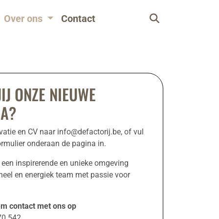
Over ons
Contact
IJ ONZE NIEUWE
GA?
ivatie en CV naar
info@defactorij.be
, of vul
ormulier onderaan de pagina in.
 een inspirerende en unieke omgeving
neel en energiek team met passie voor
m contact met ons op
70 542