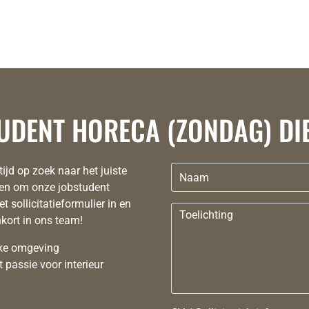
TUDENT HORECA (ZONDAG) DI
tijd op zoek naar het juiste
Naam
eden om onze jobstudent
 sollicitatieformulier in en
Toelichting
kort in ons team!
eke omgeving
 passie voor interieur