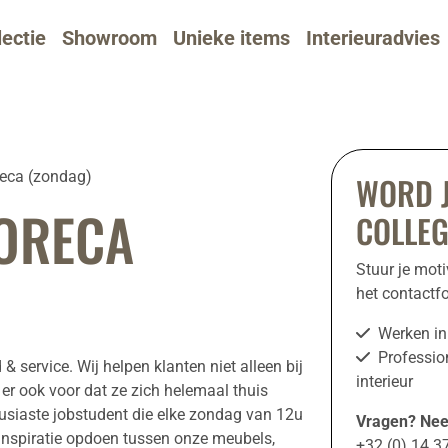
lectie
Showroom
Unieke items
Interieuradvies
reca (zondag)
WORD J
ORECA
COLLE
Stuur je mot
het contactf
Werken in
Professio
d & service. Wij helpen klanten niet alleen bij
interieur
r ook voor dat ze zich helemaal thuis
usiaste jobstudent die elke zondag van 12u
Vragen? Nee
 inspiratie opdoen tussen onze meubels,
+32 (0) 14 3