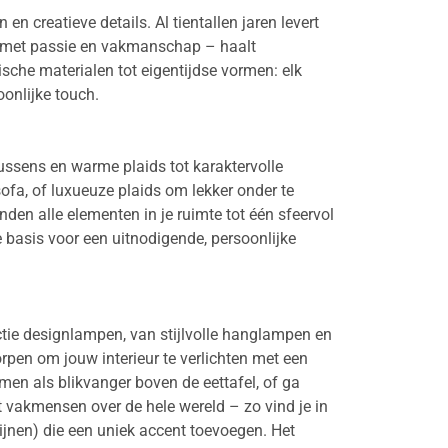
n creatieve details. Al tientallen jaren levert
en met passie en vakmanschap – haalt
ische materialen tot eigentijdse vormen: elk
oonlijke touch.
kussens en warme plaids tot karaktervolle
ofa, of luxueuze plaids om lekker onder te
den alle elementen in je ruimte tot één sfeervol
e basis voor een uitnodigende, persoonlijke
lectie designlampen, van stijlvolle hanglampen en
rpen om jouw interieur te verlichten met een
en als blikvanger boven de eettafel, of ga
t vakmensen over de hele wereld – zo vind je in
ijnen) die een uniek accent toevoegen. Het