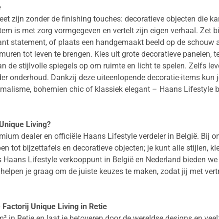
e
et zijn zonder de finishing touches: decoratieve objecten die kar
k item is met zorg vormgegeven en vertelt zijn eigen verhaal. Z
nt statement, of plaats een handgemaakt beeld op de schouw als
ren tot leven te brengen. Kies uit grote decoratieve panelen, te
 de stijlvolle spiegels op om ruimte en licht te spelen. Zelfs l
der onderhoud. Dankzij deze uiteenlopende decoratie-items kun j
alisme, bohemien chic of klassiek elegant – Haans Lifestyle bie
 Unique Living?
mium dealer en officiële Haans Lifestyle verdeler in België. Bij 
 tot bijzettafels en decoratieve objecten; je kunt alle stijlen, k
s Haans Lifestyle verkooppunt in België en Nederland bieden we je
n helpen je graag om de juiste keuzes te maken, zodat jij met ver
Factorij Unique Living in Retie
n Retie en laat je betoveren door de wereldse designs en veelzi