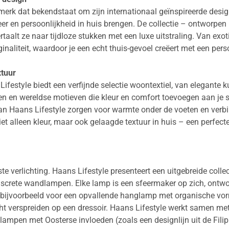
rk dat bekendstaat om zijn internationaal geïnspireerde design e
er en persoonlijkheid in huis brengen. De collectie – ontworp
aalt ze naar tijdloze stukken met een luxe uitstraling. Van exot
inaliteit, waardoor je een echt thuis-gevoel creëert met een pers
xtuur
Lifestyle biedt een verfijnde selectie woontextiel, van elegante 
fen en wereldse motieven die kleur en comfort toevoegen aan je s
van Haans Lifestyle zorgen voor warmte onder de voeten en verbin
iet alleen kleur, maar ook gelaagde textuur in huis – een perfect
uiste verlichting. Haans Lifestyle presenteert een uitgebreide col
discrete wandlampen. Elke lamp is een sfeermaker op zich, ontwo
 bijvoorbeeld voor een opvallende hanglamp met organische vorm
cht verspreiden op een dressoir. Haans Lifestyle werkt samen me
ampen met Oosterse invloeden (zoals een designlijn uit de Filip