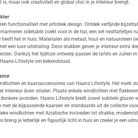
l is, maar ook creativiteit en global chic in je interieur brengt.
akter
 functionaliteit met artistiek design. Ontdek verfijnde bijzetta
n marmeren sidetable zoekt voor in de hal, een set nesttafeltjes
heeft het in huis. Materialen als metaal, hout en natuursteen (w
een luxe uitstraling. Deze stukken geven je interieur extra die
ten. Dankzij het tijdloze ontwerp passen de tafels en zuilen in 
r Haans Lifestyle om bekendstaat.
ance
ndlichten en kaarsaccessoires van Haans Lifestyle. Het merk sta
der interieur doen stralen. Plaats enkele windlichten met flakker
donkere avonden. Haans Lifestyle biedt zowel subtiele glazen wi
e met de bijpassende kaarsen en standaards uit de collectie voo
tieke windlichten met Aziatische invloeden tot strakke, modernist
s breng je letterlijk en figuurlijk licht in huis en creëer je een u