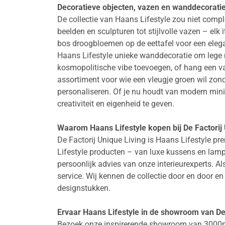
Decoratieve objecten, vazen en wanddecorati
De collectie van Haans Lifestyle zou niet comple
beelden en sculpturen tot stijlvolle vazen – el
bos droogbloemen op de eettafel voor een elega
Haans Lifestyle unieke wanddecoratie om lege mu
kosmopolitische vibe toevoegen, of hang een van
assortiment voor wie een vleugje groen wil zon
personaliseren. Of je nu houdt van modern minim
creativiteit en eigenheid te geven.
Waarom Haans Lifestyle kopen bij De Factorij
De Factorij Unique Living is Haans Lifestyle pre
Lifestyle producten – van luxe kussens en lampen
persoonlijk advies van onze interieurexperts. Al
service. Wij kennen de collectie door en door e
designstukken.
Ervaar Haans Lifestyle in de showroom van De 
Bezoek onze inspirerende showroom van 3000m² i