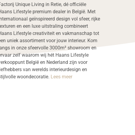
Factorij Unique Living in Retie, dé officiële
Haans Lifestyle premium dealer in België. Met
internationaal geïnspireerd design vol sfeer, rijke
texturen en een luxe uitstraling combineert
Haans Lifestyle creativiteit en vakmanschap tot
een uniek assortiment voor jouw interieur. Kom
langs in onze sfeervolle 3000m² showroom en
ervaar zelf waarom wij hét Haans Lifestyle
verkooppunt België en Nederland zijn voor
liefhebbers van werelds interieurdesign en
stijlvolle woondecoratie.
Lees meer