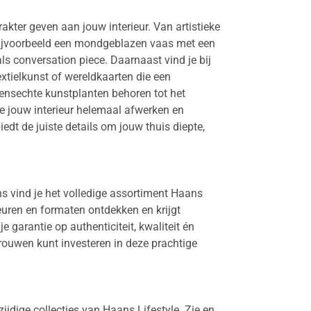
akter geven aan jouw interieur. Van artistieke
et bijvoorbeeld een mondgeblazen vaas met een
 conversation piece. Daarnaast vind je bij
xtielkunst of wereldkaarten die een
evensechte kunstplanten behoren tot het
e jouw interieur helemaal afwerken en
dt de juiste details om jouw thuis diepte,
ons vind je het volledige assortiment Haans
leuren en formaten ontdekken en krijgt
 garantie op authenticiteit, kwaliteit én
trouwen kunt investeren in deze prachtige
jdige collecties van Haans Lifestyle. Zie en