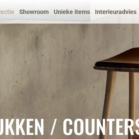
lectie
Showroom
Unieke items
Interieuradvies
KKEN / COUNTER