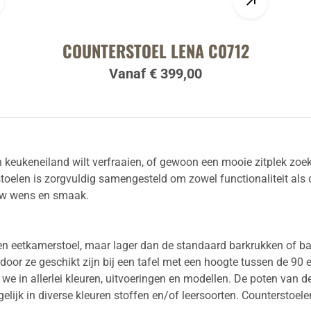
COUNTERSTOEL LENA C0712
Vanaf € 399,00
en keukeneiland wilt verfraaien, of gewoon een mooie zitplek zoe
toelen is zorgvuldig samengesteld om zowel functionaliteit als 
ouw wens en smaak.
 een eetkamerstoel, maar lager dan de standaard barkrukken of ba
oor ze geschikt zijn bij een tafel met een hoogte tussen de 90 
e in allerlei kleuren, uitvoeringen en modellen. De poten van d
elijk in diverse kleuren stoffen en/of leersoorten.
Counterstoele