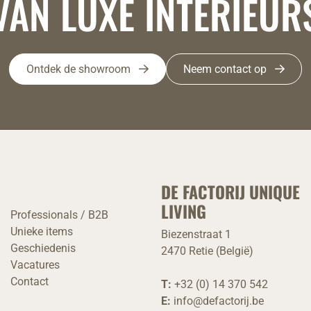
VAN LUXE INTERIEUR
Ontdek de showroom
Neem contact op
DE FACTORIJ UNIQUE
LIVING
Professionals / B2B
Unieke items
Biezenstraat 1
Geschiedenis
2470 Retie (België)
Vacatures
Contact
T:
+32 (0) 14 370 542
E:
info@defactorij.be