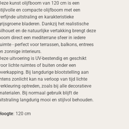
Deze kunst olijfboom van 120 cm is een
stijlvolle en compacte olijfboom met een
verfijnde uitstraling en karakteristieke
grijsgroene bladeren. Dankzij het realistische
silhouet en de natuurlijke vertakking brengt deze
boom direct een mediterrane sfeer in iedere
ruimte - perfect voor terrassen, balkons, entrees
en zonnige interieurs.
Deze uitvoering is UV-bestendig en geschikt
voor lichte ruimtes of buiten onder een
overkapping. Bij langdurige blootstelling aan
intens zonlicht kan na verloop van tijd lichte
verkleuring optreden, zoals bij alle decoratieve
materialen. Bij normaal gebruik blijft de
uitstraling langdurig mooi en stijlvol behouden.
Hoogte
: 120 cm