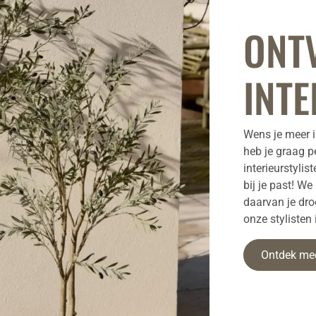
ONT
INTE
Wens je meer i
heb je graag p
interieurstylis
bij je past! W
daarvan je dr
onze stylisten
Ontdek me