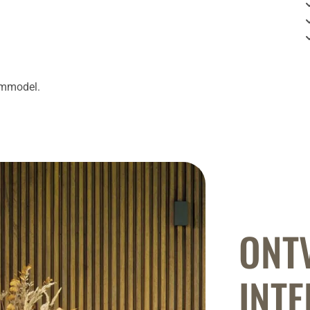
ommodel.
ONT
INTE