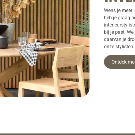
Wens je meer i
heb je graag p
interieurstylis
bij je past! W
daarvan je dr
onze stylisten
Ontdek me