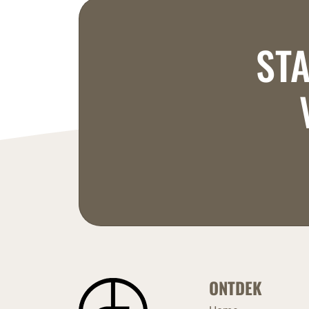
STA
ONTDEK