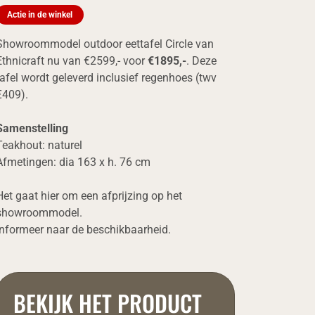
Actie in de winkel
Showroommodel outdoor eettafel Circle van
Ethnicraft nu van €2599,- voor
€1895,-
.
Deze
tafel wordt geleverd inclusief regenhoes (twv
€409).
Samenstelling
Teakhout: naturel
Afmetingen: dia 163 x h. 76 cm
Het gaat hier om een afprijzing op het
showroommodel.
Informeer naar de beschikbaarheid.
BEKIJK HET PRODUCT