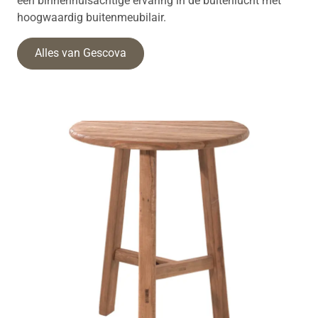
een binnenhuisachtige ervaring in de buitenlucht met
hoogwaardig buitenmeubilair.
Alles van Gescova