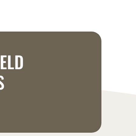
RELD
S