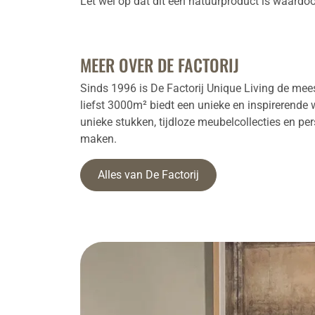
Let wel op dat dit een natuurproduct is waardoor
MEER OVER DE FACTORIJ
Sinds 1996 is De Factorij Unique Living de me
liefst 3000m² biedt een unieke en inspirerende 
unieke stukken, tijdloze meubelcollecties en pe
maken.
Alles van De Factorij