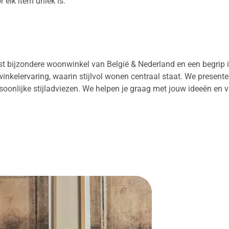
 elk item uniek is.
est bijzondere woonwinkel van België & Nederland en een begrip
winkelervaring, waarin stijlvol wonen centraal staat. We present
rsoonlijke stijladviezen. We helpen je graag met jouw ideeën en v