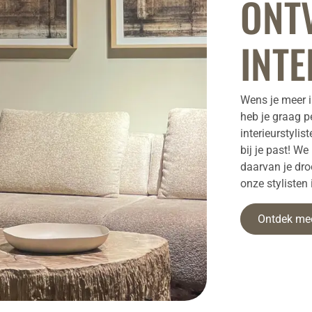
ONT
INTE
Wens je meer i
heb je graag p
interieurstylis
bij je past! W
daarvan je dr
onze stylisten
Ontdek me